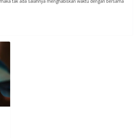
ne, maka tak ada salahnya menghabiskan waktu dengan bersama