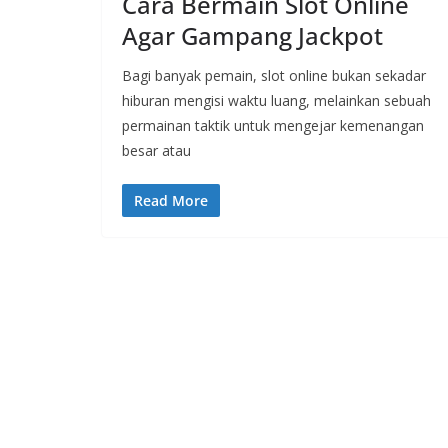
Cara Bermain Slot Online
Agar Gampang Jackpot
Bagi banyak pemain, slot online bukan sekadar
hiburan mengisi waktu luang, melainkan sebuah
permainan taktik untuk mengejar kemenangan
besar atau
Read More