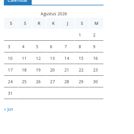
Calendar
Agustus 2026
S
S
R
K
J
S
M
1
2
3
4
5
6
7
8
9
10
11
12
13
14
15
16
17
18
19
20
21
22
23
24
25
26
27
28
29
30
31
« Jun