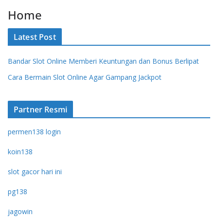
Home
Latest Post
Bandar Slot Online Memberi Keuntungan dan Bonus Berlipat
Cara Bermain Slot Online Agar Gampang Jackpot
Partner Resmi
permen138 login
koin138
slot gacor hari ini
pg138
jagowin