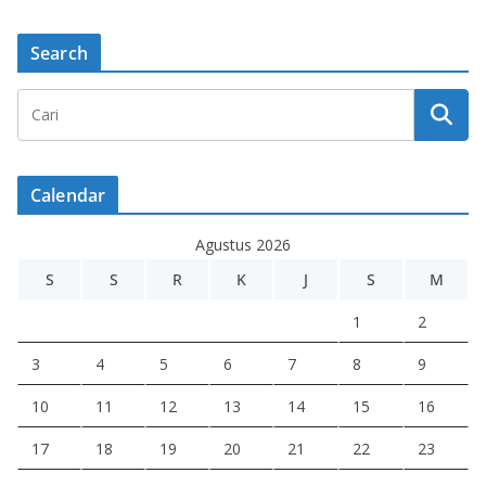
Search
Calendar
Agustus 2026
S
S
R
K
J
S
M
1
2
3
4
5
6
7
8
9
10
11
12
13
14
15
16
17
18
19
20
21
22
23